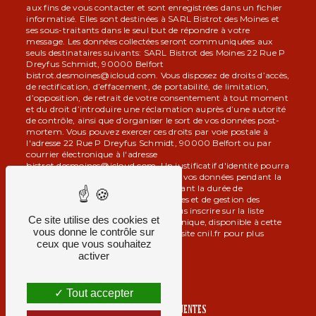
aux fins de vous contacter et sont enregistrées dans un fichier
informatisé. Elles sont destinées à SARL Bistrot des Moines et
ses sous-traitants dans le seul but de répondre à votre
message. Les données collectées seront communiquées aux
seuls destinataires suivants: SARL Bistrot des Moines 22 Rue P
Dreyfus Schmidt, 90000 Belfort
bistrot.desmoines@icloud.com. Vous disposez de droits d’accès,
de rectification, d’effacement, de portabilité, de limitation,
d’opposition, de retrait de votre consentement à tout moment
et du droit d’introduire une réclamation auprès d’une autorité
de contrôle, ainsi que d’organiser le sort de vos données post-
mortem. Vous pouvez exercer ces droits par voie postale à
l'adresse 22 Rue P Dreyfus Schmidt, 90000 Belfort ou par
courrier électronique à l'adresse
bistrot.desmoines@icloud.com. Un justificatif d'identité pourra
vous être demandé. Nous conservons vos données pendant la
période de prise de contact puis pendant la durée de
prescription légale aux fins probatoires et de gestion des
contentieux. Vous avez le droit de vous inscrire sur la liste
Ce site utilise des cookies et
d'opposition au démarchage téléphonique, disponible à cette
vous donne le contrôle sur
adresse:
Bloctel.gouv.fr
. Consultez le site cnil.fr pour plus
ceux que vous souhaitez
d’informations sur vos droits.
activer
Tout accepter
RECHERCHES FRÉQUENTES