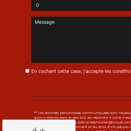
En cochant cette case, j'accepte les conditio
** Les données personnelles communiquées sont nécessaire
sous-traitants dans le seul but de répondre à votre mes
Schmidt, 90000 Belfort bistrot.desmoines@icloud.com. Vou
consentement à tout moment et du droit d’introduire un